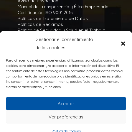
Aviso de Privacidad
Manual de Transparencia y Ética Empresarial
Certificación ISO 9001:2015
Políticas de Tratamiento de Datos
Políticas de Reclamos
Política de Seguridad y Salud en el Trabajo
Política Integral y de Gestión de la Seguridad
Gestionar el consentimiento
Política Ambiental
de las cookies
Gases Refrigerantes
Para ofrecer las mejores experiencias, utilizamos tecnologías como las
cookies para almacenar y/o acceder a la información del dispositivo. El
consentimiento de estas tecnologías nos permitirá procesar datos como el
comportamiento de navegación o las identificaciones únicas en este sitio.
No consentir o retirar el consentimiento, puede afectar negativamente a
TODOS LOS DERECHOS RESERVADOS
ciertas características y funciones.
@Copyright 2020
Powered by:
Aceptar
Ver preferencias
Política de Cookies
Política de Cookies