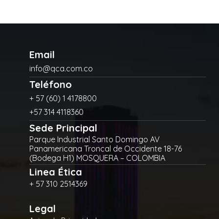
Email
info@qca.com.co
Teléfono
+ 57 (60) 1 4178800
+57 314 4118360
Sede Principal
Parque Industrial Santo Domingo AV
Panamericana Troncal de Occidente 18-76
(Bodega H1) MOSQUERA – COLOMBIA
Linea Ética
+ 57 310 2514369
Legal