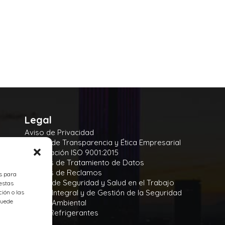
Legal
Aviso de Privacidad
Manual de Transparencia y Ética Empresarial
Certificación ISO 9001:2015
Políticas de Tratamiento de Datos
Políticas de Reclamos
es para
Política de Seguridad y Salud en el Trabajo
estas
Política Integral y de Gestión de la Seguridad
ión o las
 puede
Política Ambiental
Gases Refrigerantes