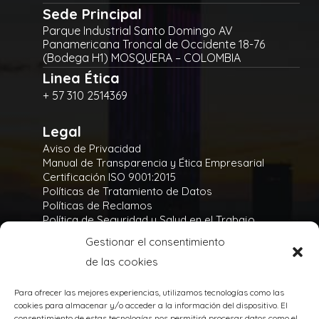
Sede Principal
Parque Industrial Santo Domingo AV
Panamericana Troncal de Occidente 18-76
(Bodega H1) MOSQUERA – COLOMBIA
Linea Ética
+ 57 310 2514369
Legal
Aviso de Privacidad
Manual de Transparencia y Ética Empresarial
Certificación ISO 9001:2015
Políticas de Tratamiento de Datos
Políticas de Reclamos
Política de Seguridad y Salud en el Trabajo
Política Integral y de Gestión de la Seguridad
Gestionar el consentimiento
Política Ambiental
de las cookies
Gases Refrigerantes
Para ofrecer las mejores experiencias, utilizamos tecnologías como las
cookies para almacenar y/o acceder a la información del dispositivo. El
consentimiento de estas tecnologías nos permitirá procesar datos como el