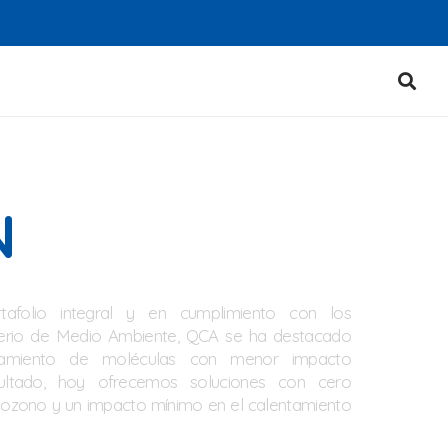
N
afolio integral y en cumplimiento con los
sterio de Medio Ambiente, QCA se ha destacado
nciamiento de moléculas con menor impacto
ultado, hoy ofrecemos soluciones con cero
 ozono y un impacto mínimo en el calentamiento