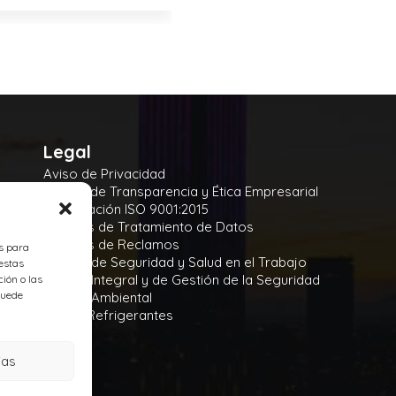
Legal
Aviso de Privacidad
Manual de Transparencia y Ética Empresarial
Certificación ISO 9001:2015
Políticas de Tratamiento de Datos
Políticas de Reclamos
es para
Política de Seguridad y Salud en el Trabajo
estas
Política Integral y de Gestión de la Seguridad
ión o las
 puede
Política Ambiental
Gases Refrigerantes
ias