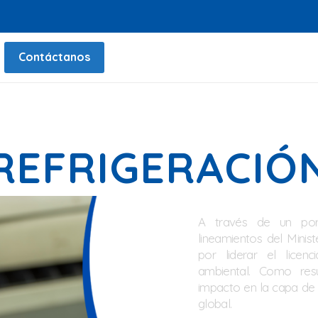
Contáctanos
REFRIGERACIÓ
A través de un port
lineamientos del Mini
por liderar el lice
ambiental. Como res
impacto en la capa de
global.