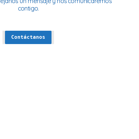
 déjanos un mensaje y nos comunicaremos
contigo.
Contáctanos