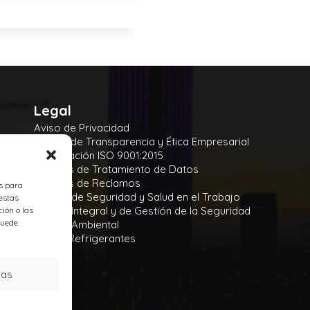
Legal
Aviso de Privacidad
Manual de Transparencia y Ética Empresarial
Certificación ISO 9001:2015
Políticas de Tratamiento de Datos
Políticas de Reclamos
es para
Política de Seguridad y Salud en el Trabajo
estas
Política Integral y de Gestión de la Seguridad
ión o las
 puede
Política Ambiental
Gases Refrigerantes
ias