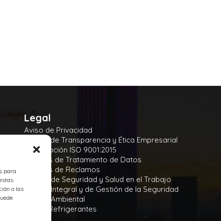
Legal
Aviso de Privacidad
Manual de Transparencia y Ética Empresarial
Certificación ISO 9001:2015
Políticas de Tratamiento de Datos
Políticas de Reclamos
es para
Política de Seguridad y Salud en el Trabajo
estas
Política Integral y de Gestión de la Seguridad
ión o las
 puede
Política Ambiental
Gases Refrigerantes