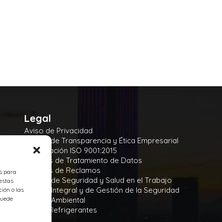
Legal
Aviso de Privacidad
Manual de Transparencia y Ética Empresarial
Certificación ISO 9001:2015
Políticas de Tratamiento de Datos
Políticas de Reclamos
es para
Política de Seguridad y Salud en el Trabajo
estas
Política Integral y de Gestión de la Seguridad
ión o las
 puede
Política Ambiental
Gases Refrigerantes