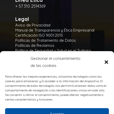
+ 57 310 2514369
Legal
Aviso de Privacidad
Manual de Transparencia y Ética Empresarial
Certificación ISO 9001:2015
Políticas de Tratamiento de Datos
Políticas de Reclamos
Política de Seguridad y Salud en el Trabajo
Política Integral y de Gestión de la Seguridad
Gestionar el consentimiento
Política Ambiental
de las cookies
Gases Refrigerantes
Para ofrecer las mejores experiencias, utilizamos tecnologías como las
cookies para almacenar y/o acceder a la información del dispositivo. El
consentimiento de estas tecnologías nos permitirá procesar datos como el
comportamiento de navegación o las identificaciones únicas en este sitio.
No consentir o retirar el consentimiento, puede afectar negativamente a
TODOS LOS DERECHOS RESERVADOS
ciertas características y funciones.
@Copyright 2020
Powered by:
Aceptar