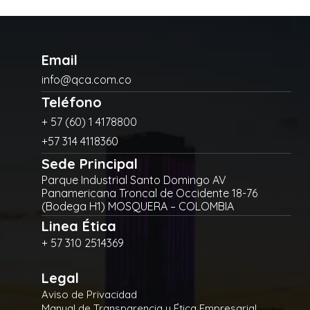
Email
info@qca.com.co
Teléfono
+ 57 (60) 1 4178800
+57 314 4118360
Sede Principal
Parque Industrial Santo Domingo AV
Panamericana Troncal de Occidente 18-76
(Bodega H1) MOSQUERA – COLOMBIA
Linea Ética
+ 57 310 2514369
Legal
Aviso de Privacidad
Manual de Transparencia y Ética Empresarial