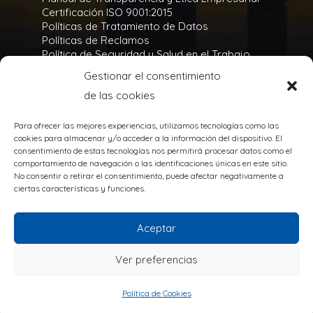
Certificación ISO 9001:2015
Políticas de Tratamiento de Datos
Políticas de Reclamos
Política de Seguridad y Salud en el Trabajo
Política Integral y de Gestión de la Seguridad
Gestionar el consentimiento
Política Ambiental
de las cookies
Gases Refrigerantes
Para ofrecer las mejores experiencias, utilizamos tecnologías como las
cookies para almacenar y/o acceder a la información del dispositivo. El
consentimiento de estas tecnologías nos permitirá procesar datos como el
comportamiento de navegación o las identificaciones únicas en este sitio.
No consentir o retirar el consentimiento, puede afectar negativamente a
TODOS LOS DERECHOS RESERVADOS
ciertas características y funciones.
@Copyright 2020
Powered by:
Aceptar
Ver preferencias
Política de Cookies
Política de Cookies