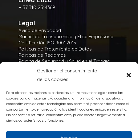
+ 57 310 2514369
Legal
Aviso de Privacidad
Manual de Transparencia y Ética Empresarial
Certificación ISO 9001:2015
Políticas de Tratamiento de Datos
Políticas de Reclamos
Política de Seguridad y Salud en el Trabajo
Política Integral y de Gestión de la Seguridad
Gestionar el consentimiento
Política Ambiental
de las cookies
Gases Refrigerantes
Para ofrecer las mejores experiencias, utilizamos tecnologías como las
cookies para almacenar y/o acceder a la información del dispositivo. El
consentimiento de estas tecnologías nos permitirá procesar datos como el
comportamiento de navegación o las identificaciones únicas en este sitio.
No consentir o retirar el consentimiento, puede afectar negativamente a
TODOS LOS DERECHOS RESERVADOS
ciertas características y funciones.
@Copyright 2020
Powered by:
Aceptar