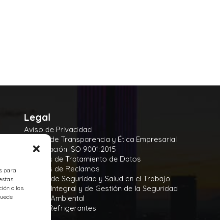
Legal
Aviso de Privacidad
Manual de Transparencia y Ética Empresarial
Certificación ISO 9001:2015
Políticas de Tratamiento de Datos
Políticas de Reclamos
es para
Política de Seguridad y Salud en el Trabajo
estas
Política Integral y de Gestión de la Seguridad
ión o las
 puede
Política Ambiental
Gases Refrigerantes