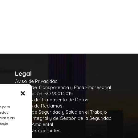
Legal
Aviso de Privacidad
Manual de Transparencia y Ética Empresarial
Certificación ISO 9001:2015
Políticas de Tratamiento de Datos
Políticas de Reclamos
es para
Política de Seguridad y Salud en el Trabajo
estas
Política Integral y de Gestión de la Seguridad
ión o las
 puede
Política Ambiental
Gases Refrigerantes