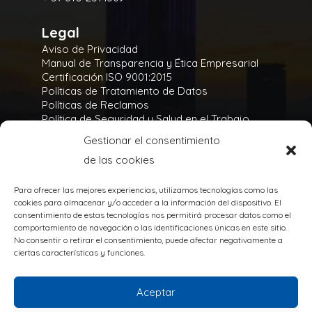
Legal
Aviso de Privacidad
Manual de Transparencia y Ética Empresarial
Certificación ISO 9001:2015
Políticas de Tratamiento de Datos
Políticas de Reclamos
Política de Seguridad y Salud en el Trabajo
Política Integral y de Gestión de la Seguridad
Gestionar el consentimiento
Política Ambiental
de las cookies
Gases Refrigerantes
Para ofrecer las mejores experiencias, utilizamos tecnologías como las
cookies para almacenar y/o acceder a la información del dispositivo. El
consentimiento de estas tecnologías nos permitirá procesar datos como el
comportamiento de navegación o las identificaciones únicas en este sitio.
No consentir o retirar el consentimiento, puede afectar negativamente a
TODOS LOS DERECHOS RESERVADOS
ciertas características y funciones.
@Copyright 2020
Powered by:
Aceptar