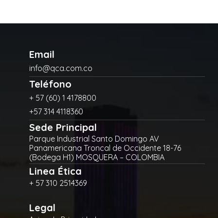
Email
info@qca.com.co
Teléfono
+ 57 (60) 1 4178800
+57 314 4118360
Sede Principal
Parque Industrial Santo Domingo AV
Panamericana Troncal de Occidente 18-76
(Bodega H1) MOSQUERA – COLOMBIA
Linea Ética
+ 57 310 2514369
Legal