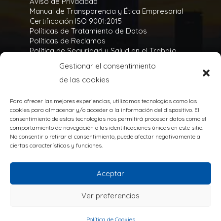
Aviso de Privacidad
Manual de Transparencia y Ética Empresarial
Certificación ISO 9001:2015
Políticas de Tratamiento de Datos
Políticas de Reclamos
Política de Seguridad y Salud en el Trabajo
Política Integral y de Gestión de la Seguridad
Gestionar el consentimiento
Política Ambiental
de las cookies
Gases Refrigerantes
Para ofrecer las mejores experiencias, utilizamos tecnologías como las
cookies para almacenar y/o acceder a la información del dispositivo. El
consentimiento de estas tecnologías nos permitirá procesar datos como el
comportamiento de navegación o las identificaciones únicas en este sitio.
No consentir o retirar el consentimiento, puede afectar negativamente a
TODOS LOS DERECHOS RESERVADOS
ciertas características y funciones.
@Copyright 2020
Powered by:
Aceptar
Ver preferencias
Política de Cookies
Política de Cookies