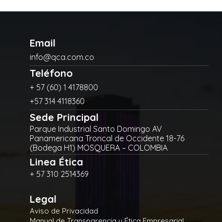
Email
info@qca.com.co
Teléfono
+ 57 (60) 1 4178800
+57 314 4118360
Sede Principal
Parque Industrial Santo Domingo AV
Panamericana Troncal de Occidente 18-76
(Bodega H1) MOSQUERA – COLOMBIA
Linea Ética
+ 57 310 2514369
Legal
Aviso de Privacidad
Manual de Transparencia y Ética Empresarial