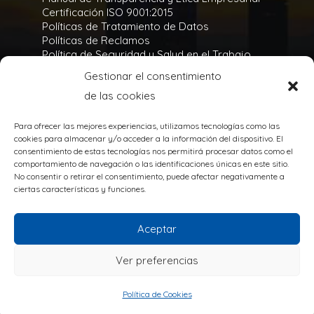
Certificación ISO 9001:2015
Políticas de Tratamiento de Datos
Políticas de Reclamos
Política de Seguridad y Salud en el Trabajo
Política Integral y de Gestión de la Seguridad
Gestionar el consentimiento
Política Ambiental
de las cookies
Gases Refrigerantes
Para ofrecer las mejores experiencias, utilizamos tecnologías como las
cookies para almacenar y/o acceder a la información del dispositivo. El
consentimiento de estas tecnologías nos permitirá procesar datos como el
comportamiento de navegación o las identificaciones únicas en este sitio.
No consentir o retirar el consentimiento, puede afectar negativamente a
TODOS LOS DERECHOS RESERVADOS
ciertas características y funciones.
@Copyright 2020
Powered by:
Aceptar
Ver preferencias
Política de Cookies
Política de Cookies