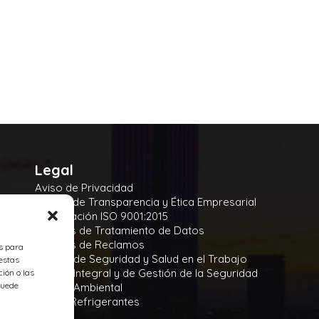
Legal
Aviso de Privacidad
Manual de Transparencia y Ética Empresarial
Certificación ISO 9001:2015
Políticas de Tratamiento de Datos
Políticas de Reclamos
es para
Política de Seguridad y Salud en el Trabajo
estas
Política Integral y de Gestión de la Seguridad
ión o las
 puede
Política Ambiental
Gases Refrigerantes