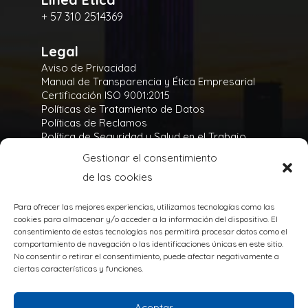
+ 57 310 2514369
Legal
Aviso de Privacidad
Manual de Transparencia y Ética Empresarial
Certificación ISO 9001:2015
Políticas de Tratamiento de Datos
Políticas de Reclamos
Política de Seguridad y Salud en el Trabajo
Política Integral y de Gestión de la Seguridad
Gestionar el consentimiento
Política Ambiental
de las cookies
Gases Refrigerantes
Para ofrecer las mejores experiencias, utilizamos tecnologías como las
cookies para almacenar y/o acceder a la información del dispositivo. El
consentimiento de estas tecnologías nos permitirá procesar datos como el
comportamiento de navegación o las identificaciones únicas en este sitio.
No consentir o retirar el consentimiento, puede afectar negativamente a
TODOS LOS DERECHOS RESERVADOS
ciertas características y funciones.
@Copyright 2020
Powered by:
Aceptar