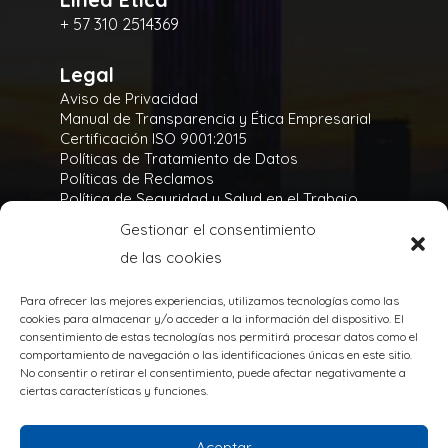
+ 57 310 2514369
Legal
Aviso de Privacidad
Manual de Transparencia y Ética Empresarial
Certificación ISO 9001:2015
Políticas de Tratamiento de Datos
Políticas de Reclamos
Política de Seguridad y Salud en el Trabajo
Política Integral y de Gestión de la Seguridad
Gestionar el consentimiento
Política Ambiental
de las cookies
Gases Refrigerantes
Para ofrecer las mejores experiencias, utilizamos tecnologías como las
cookies para almacenar y/o acceder a la información del dispositivo. El
consentimiento de estas tecnologías nos permitirá procesar datos como el
comportamiento de navegación o las identificaciones únicas en este sitio.
No consentir o retirar el consentimiento, puede afectar negativamente a
TODOS LOS DERECHOS RESERVADOS
ciertas características y funciones.
@Copyright 2020
Powered by:
Aceptar