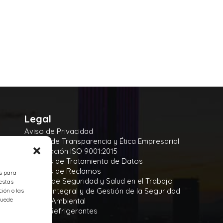
Legal
Aviso de Privacidad
Manual de Transparencia y Ética Empresarial
Certificación ISO 9001:2015
Políticas de Tratamiento de Datos
Políticas de Reclamos
es para
Política de Seguridad y Salud en el Trabajo
estas
Política Integral y de Gestión de la Seguridad
ión o las
 puede
Política Ambiental
Gases Refrigerantes