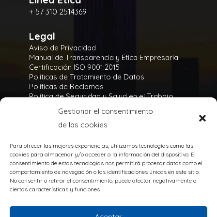
+ 57 310 2514369
Legal
Aviso de Privacidad
Manual de Transparencia y Ética Empresarial
Certificación ISO 9001:2015
Políticas de Tratamiento de Datos
Políticas de Reclamos
Política de Seguridad y Salud en el Trabajo
Política Integral y de Gestión de la Seguridad
Gestionar el consentimiento
Política Ambiental
de las cookies
Gases Refrigerantes
Para ofrecer las mejores experiencias, utilizamos tecnologías como las
cookies para almacenar y/o acceder a la información del dispositivo. El
consentimiento de estas tecnologías nos permitirá procesar datos como el
comportamiento de navegación o las identificaciones únicas en este sitio.
No consentir o retirar el consentimiento, puede afectar negativamente a
TODOS LOS DERECHOS RESERVADOS
ciertas características y funciones.
@Copyright 2020
Powered by:
Aceptar