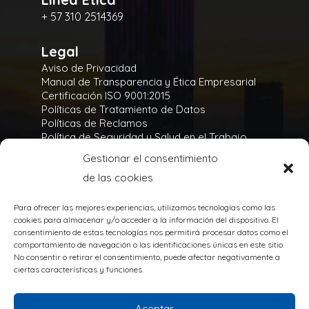
+ 57 310 2514369
Legal
Aviso de Privacidad
Manual de Transparencia y Ética Empresarial
Certificación ISO 9001:2015
Políticas de Tratamiento de Datos
Políticas de Reclamos
Política de Seguridad y Salud en el Trabajo
Política Integral y de Gestión de la Seguridad
Gestionar el consentimiento
Política Ambiental
de las cookies
Gases Refrigerantes
Para ofrecer las mejores experiencias, utilizamos tecnologías como las
cookies para almacenar y/o acceder a la información del dispositivo. El
consentimiento de estas tecnologías nos permitirá procesar datos como el
comportamiento de navegación o las identificaciones únicas en este sitio.
No consentir o retirar el consentimiento, puede afectar negativamente a
TODOS LOS DERECHOS RESERVADOS
ciertas características y funciones.
@Copyright 2020
Powered by:
Aceptar