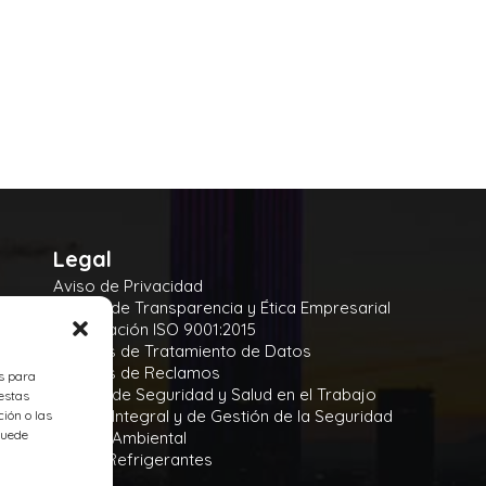
Legal
Aviso de Privacidad
Manual de Transparencia y Ética Empresarial
Certificación ISO 9001:2015
Políticas de Tratamiento de Datos
Políticas de Reclamos
es para
Política de Seguridad y Salud en el Trabajo
estas
Política Integral y de Gestión de la Seguridad
ión o las
 puede
Política Ambiental
Gases Refrigerantes