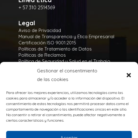
+ 57 310 2514369
Legal
Aviso de Privacidad
Manual de Transparencia y Ética Empresarial
Certificación ISO 9001:2015
Políticas de Tratamiento de Datos
Políticas de Reclamos
Política de Seguridad y Salud en el Trabajo
Política Integral y de Gestión de la Seguridad
Gestionar el consentimiento
Política Ambiental
de las cookies
Gases Refrigerantes
Para ofrecer las mejores experiencias, utilizamos tecnologías como las
cookies para almacenar y/o acceder a la información del dispositivo. El
consentimiento de estas tecnologías nos permitirá procesar datos como el
comportamiento de navegación o las identificaciones únicas en este sitio.
No consentir o retirar el consentimiento, puede afectar negativamente a
TODOS LOS DERECHOS RESERVADOS
ciertas características y funciones.
@Copyright 2020
Powered by:
Aceptar