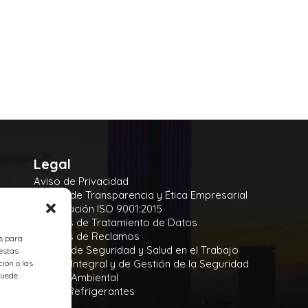
Legal
Aviso de Privacidad
Manual de Transparencia y Ética Empresarial
Certificación ISO 9001:2015
Políticas de Tratamiento de Datos
Políticas de Reclamos
es para
Política de Seguridad y Salud en el Trabajo
estas
Política Integral y de Gestión de la Seguridad
ión o las
 puede
Política Ambiental
Gases Refrigerantes