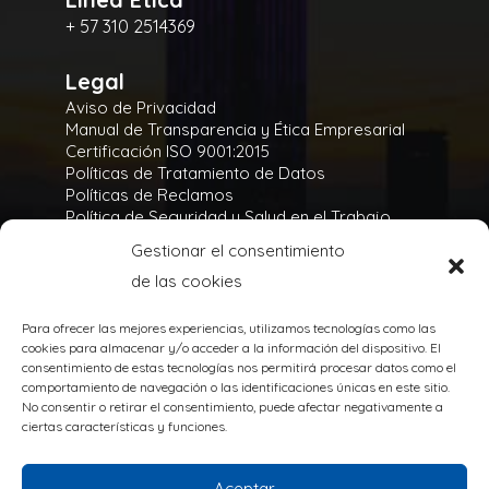
+ 57 310 2514369
Legal
Aviso de Privacidad
Manual de Transparencia y Ética Empresarial
Certificación ISO 9001:2015
Políticas de Tratamiento de Datos
Políticas de Reclamos
Política de Seguridad y Salud en el Trabajo
Política Integral y de Gestión de la Seguridad
Gestionar el consentimiento
Política Ambiental
de las cookies
Gases Refrigerantes
Para ofrecer las mejores experiencias, utilizamos tecnologías como las
cookies para almacenar y/o acceder a la información del dispositivo. El
consentimiento de estas tecnologías nos permitirá procesar datos como el
comportamiento de navegación o las identificaciones únicas en este sitio.
No consentir o retirar el consentimiento, puede afectar negativamente a
TODOS LOS DERECHOS RESERVADOS
ciertas características y funciones.
@Copyright 2020
Powered by:
Aceptar