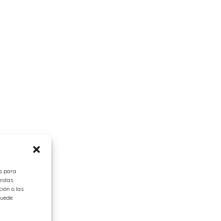
es para
estas
ión o las
 puede