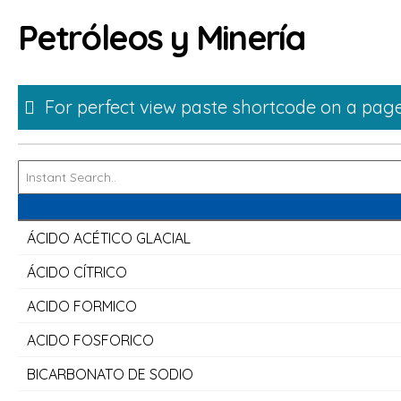
Skip
Petróleos y Minería
to
content
For perfect view paste shortcode on a page
ÁCIDO ACÉTICO GLACIAL
ÁCIDO CÍTRICO
ACIDO FORMICO
ACIDO FOSFORICO
BICARBONATO DE SODIO