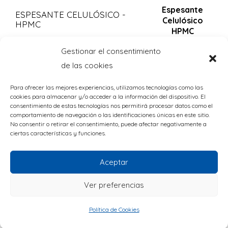
Espesante
ESPESANTE CELULÓSICO -
8
Celulósico
HPMC
HPMC
GLUTARALDEHIDO
9
Gestionar el consentimiento
Glutaraldehido
de las cookies
GOMA XANTANA
9
Goma Xantana
Para ofrecer las mejores experiencias, utilizamos tecnologías como las
Peróxido de
cookies para almacenar y/o acceder a la información del dispositivo. El
PEROXIDO DE HIDROGENO
8
Hidrogeno
consentimiento de estas tecnologías nos permitirá procesar datos como el
comportamiento de navegación o las identificaciones únicas en este sitio.
PROPILENGLICOL
8
Propilen Glicol
No consentir o retirar el consentimiento, puede afectar negativamente a
ciertas características y funciones.
Aceptar
Ver preferencias
Política de Cookies