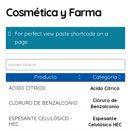
Skip
Cosmética y Farma
to
content
For perfect view paste shortcode on a
page.
Producto
Categoría
Fi
ÁCIDO CÍTRICO
8
Acido Cítrico
Cloruro de
CLORURO DE BENZALCONIO
9
Benzalconio
ESPESANTE CELULÓSICO -
Espesante
8
HEC
Celulósico HEC